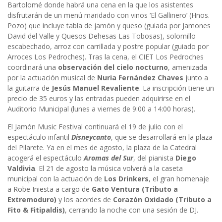
Bartolomé donde habrá una cena en la que los asistentes
disfrutarán de un menú maridado con vinos ‘El Gallinero’ (Hnos.
Pozo) que incluye tabla de jamón y queso (guiada por Jamones
David del Valle y Quesos Dehesas Las Tobosas), solomillo
escabechado, arroz con carrillada y postre popular (guiado por
Arroces Los Pedroches). Tras la cena, el CIET Los Pedroches
coordinará una
observación del cielo nocturno
, amenizada
por la actuación musical de
Nuria Fernández Chaves
junto a
la guitarra de
Jesús Manuel Revaliente
. La inscripción tiene un
precio de 35 euros y las entradas pueden adquirirse en el
Auditorio Municipal (lunes a viernes de 9:00 a 14:00 horas).
El Jamón Music Festival continuará el 19 de julio con el
espectáculo infantil
Disneycanto
, que se desarrollará en la plaza
del Pilarete. Ya en el mes de agosto, la plaza de la Catedral
acogerá el espectáculo
Aromas del Sur
, del pianista
Diego
Valdivia
. El 21 de agosto la música volverá a la caseta
municipal con la actuación de
Los Drinkers
, el gran homenaje
a Robe Iniesta a cargo de
Gato Ventura (Tributo a
Extremoduro)
y los acordes de
Corazón Oxidado (Tributo a
Fito & Fitipaldis)
, cerrando la noche con una sesión de DJ.