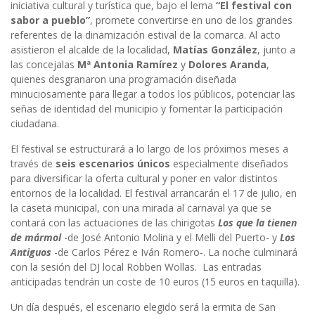
iniciativa cultural y turística que, bajo el lema
“El festival con
sabor a pueblo”
, promete convertirse en uno de los grandes
referentes de la dinamización estival de la comarca. Al acto
asistieron el alcalde de la localidad,
Matías González
, junto a
las concejalas
Mª Antonia Ramírez
y
Dolores Aranda
,
quienes desgranaron una programación diseñada
minuciosamente para llegar a todos los públicos, potenciar las
señas de identidad del municipio y fomentar la participación
ciudadana.
El festival se estructurará a lo largo de los próximos meses a
través de
seis escenarios únicos
especialmente diseñados
para diversificar la oferta cultural y poner en valor distintos
entornos de la localidad. El festival arrancarán el 17 de julio, en
la caseta municipal, con una mirada al carnaval ya que se
contará con las actuaciones de las chirigotas
Los que la tienen
de mármol
-de José Antonio Molina y el Melli del Puerto- y
Los
Antiguos
-de Carlos Pérez e Iván Romero-. La noche culminará
con la sesión del DJ local Robben Wollas. Las entradas
anticipadas tendrán un coste de 10 euros (15 euros en taquilla).
Un día después, el escenario elegido será la ermita de San