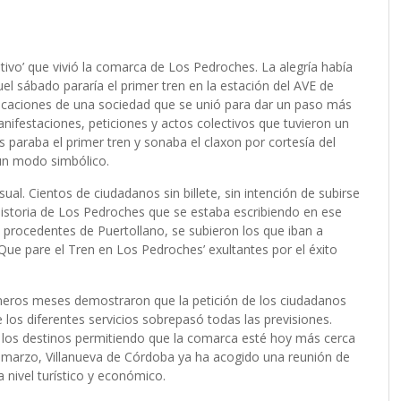
ivo’ que vivió la comarca de Los Pedroches. La alegría había
 sábado pararía el primer tren en la estación del AVE de
ndicaciones de una sociedad que se unió para dar un paso más
nifestaciones, peticiones y actos colectivos que tuvieron un
s paraba el primer tren y sonaba el claxon por cortesía del
un modo simbólico.
ual. Cientos de ciudadanos sin billete, sin intención de subirse
 historia de Los Pedroches que se estaba escribiendo en ese
procedentes de Puertollano, se subieron los que iban a
Que pare el Tren en Los Pedroches’ exultantes por el éxito
rimeros meses demostraron que la petición de los ciudadanos
e los diferentes servicios sobrepasó todas las previsiones.
 los destinos permitiendo que la comarca esté hoy más cerca
de marzo, Villanueva de Córdoba ya ha acogido una reunión de
 nivel turístico y económico.