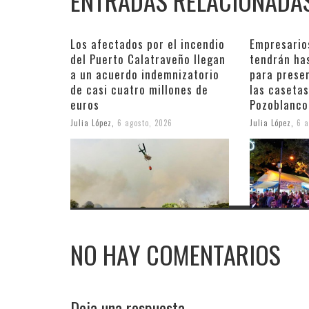
ENTRADAS RELACIONADA
Los afectados por el incendio
Empresario
del Puerto Calatraveño llegan
tendrán ha
a un acuerdo indemnizatorio
para prese
de casi cuatro millones de
las casetas
euros
Pozoblanco
Julia López
,
6 agosto, 2026
Julia López
,
6 a
NO HAY COMENTARIOS
Deja una respuesta