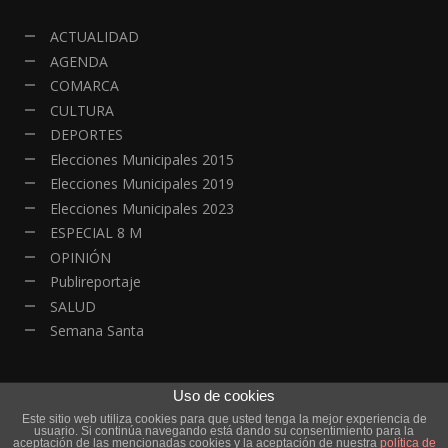
ACTUALIDAD
AGENDA
COMARCA
CULTURA
DEPORTES
Elecciones Municipales 2015
Elecciones Municipales 2019
Elecciones Municipales 2023
ESPECIAL 8 M
OPINIÓN
Publireportaje
SALUD
Semana Santa
Uso de cookies
Este sitio web utiliza cookies para que usted tenga la mejor experiencia de
© Copyright - Todos los derechos reservados | HOYALDIA - Actualidad
usuario. Si continúa navegando está dando su consentimiento para la
Online| Diseño y Desarrollo
DanielRGB
aceptación de las mencionadas cookies y la aceptación de nuestra
política de