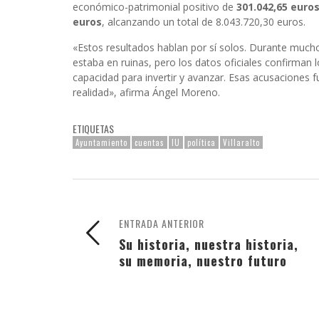
económico-patrimonial positivo de
301.042,65 euro
euros
, alcanzando un total de 8.043.720,30 euros.
«Estos resultados hablan por sí solos. Durante much
estaba en ruinas, pero los datos oficiales confirman
capacidad para invertir y avanzar. Esas acusaciones fu
realidad», afirma Ángel Moreno.
ETIQUETAS
Ayuntamiento
cuentas
IU
política
Villaralto
ENTRADA ANTERIOR
Su historia, nuestra historia,
su memoria, nuestro futuro