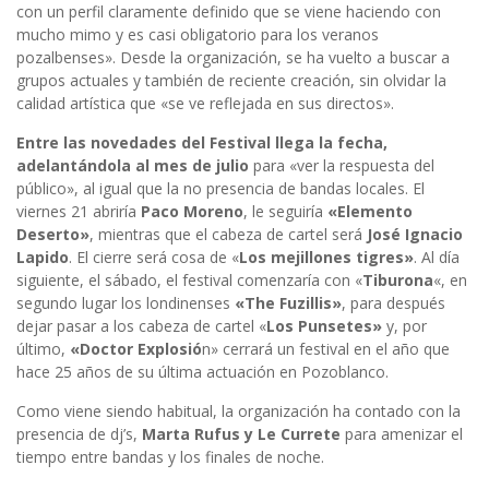
con un perfil claramente definido que se viene haciendo con
mucho mimo y es casi obligatorio para los veranos
pozalbenses». Desde la organización, se ha vuelto a buscar a
grupos actuales y también de reciente creación, sin olvidar la
calidad artística que «se ve reflejada en sus directos».
Entre las novedades del Festival llega la fecha,
adelantándola al mes de julio
para «ver la respuesta del
público», al igual que la no presencia de bandas locales. El
viernes 21 abriría
Paco Moreno
, le seguiría
«Elemento
Deserto»
, mientras que el cabeza de cartel será
José Ignacio
Lapido
. El cierre será cosa de «
Los mejillones tigres»
. Al día
siguiente, el sábado, el festival comenzaría con «
Tiburona
«, en
segundo lugar los londinenses
«The Fuzillis»
, para después
dejar pasar a los cabeza de cartel «
Los Punsetes»
y, por
último,
«Doctor Explosió
n» cerrará un festival en el año que
hace 25 años de su última actuación en Pozoblanco.
Como viene siendo habitual, la organización ha contado con la
presencia de dj’s,
Marta Rufus y Le Currete
para amenizar el
tiempo entre bandas y los finales de noche.