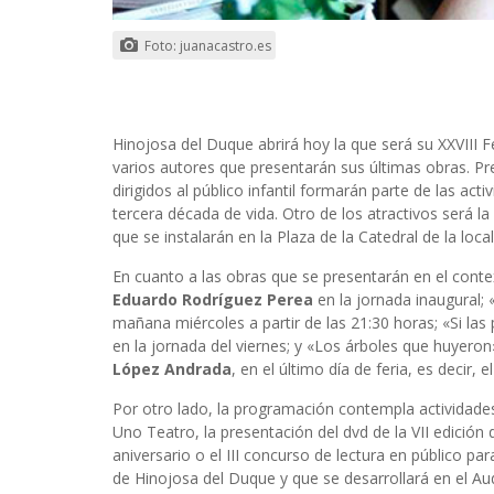
Foto: juanacastro.es
Hinojosa del Duque abrirá hoy la que será su XXVIII Fe
varios autores que presentarán sus últimas obras. Pr
dirigidos al público infantil formarán parte de las act
tercera década de vida. Otro de los atractivos será l
que se instalarán en la Plaza de la Catedral de la loca
En cuanto a las obras que se presentarán en el conte
Eduardo Rodríguez Perea
en la jornada inaugural;
mañana miércoles a partir de las 21:30 horas; «Si las
en la jornada del viernes; y «Los árboles que huyero
López Andrada
, en el último día de feria, es decir,
Por otro lado, la programación contempla actividade
Uno Teatro, la presentación del dvd de la VII edición 
aniversario o el III concurso de lectura en público p
de Hinojosa del Duque y que se desarrollará en el Au