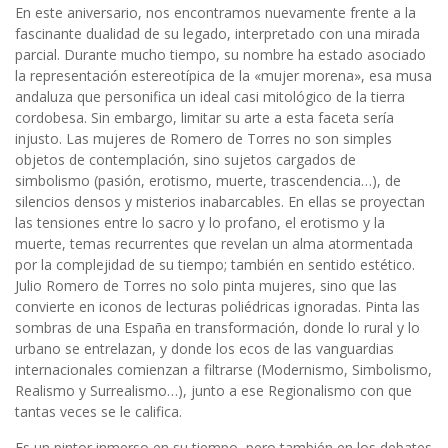
En este aniversario, nos encontramos nuevamente frente a la
fascinante dualidad de su legado, interpretado con una mirada
parcial. Durante mucho tiempo, su nombre ha estado asociado
la representación estereotípica de la «mujer morena», esa musa
andaluza que personifica un ideal casi mitológico de la tierra
cordobesa. Sin embargo, limitar su arte a esta faceta sería
injusto. Las mujeres de Romero de Torres no son simples
objetos de contemplación, sino sujetos cargados de
simbolismo (pasión, erotismo, muerte, trascendencia…), de
silencios densos y misterios inabarcables. En ellas se proyectan
las tensiones entre lo sacro y lo profano, el erotismo y la
muerte, temas recurrentes que revelan un alma atormentada
por la complejidad de su tiempo; también en sentido estético.
Julio Romero de Torres no solo pinta mujeres, sino que las
convierte en iconos de lecturas poliédricas ignoradas. Pinta las
sombras de una España en transformación, donde lo rural y lo
urbano se entrelazan, y donde los ecos de las vanguardias
internacionales comienzan a filtrarse (Modernismo, Simbolismo,
Realismo y Surrealismo…), junto a ese Regionalismo con que
tantas veces se le califica.
Es un pintor inmerso en su tiempo, pero también en los debates