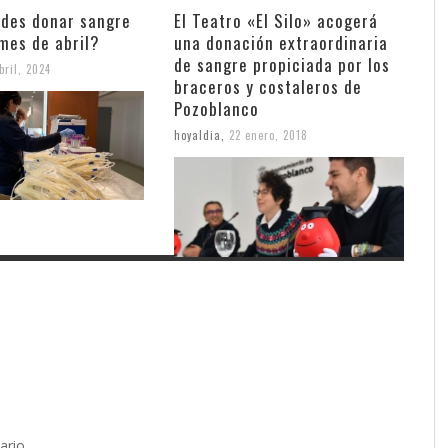
des donar sangre
El Teatro «El Silo» acogerá
mes de abril?
una donación extraordinaria
de sangre propiciada por los
bril, 2024
braceros y costaleros de
Pozoblanco
hoyaldia
,
22 enero, 2018
ario.