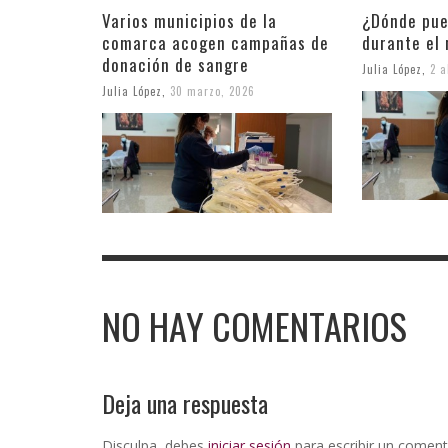
Varios municipios de la
¿Dónde pue
comarca acogen campañas de
durante el 
donación de sangre
Julia López
,
2 a
Julia López
,
30 marzo, 2026
NO HAY COMENTARIOS
Deja una respuesta
Disculpa, debes
iniciar sesión
para escribir un coment