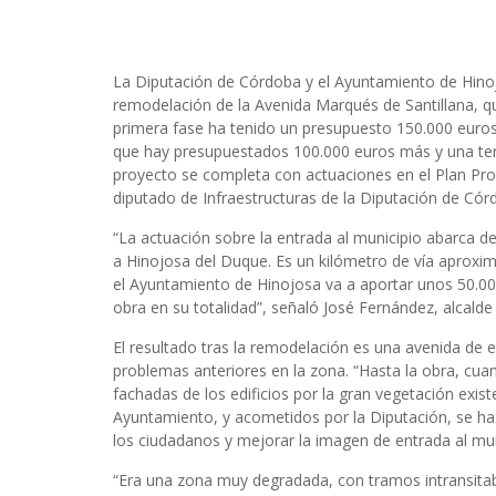
La Diputación de Córdoba y el Ayuntamiento de Hinoj
remodelación de la Avenida Marqués de Santillana, que
primera fase ha tenido un presupuesto 150.000 euros.
que hay presupuestados 100.000 euros más y una ter
proyecto se completa con actuaciones en el Plan Provi
diputado de Infraestructuras de la Diputación de Cór
“La actuación sobre la entrada al municipio abarca de
a Hinojosa del Duque. Es un kilómetro de vía aproxi
el Ayuntamiento de Hinojosa va a aportar unos 50.000
obra en su totalidad”, señaló José Fernández, alcald
El resultado tras la remodelación es una avenida de
problemas anteriores en la zona. “Hasta la obra, cua
fachadas de los edificios por la gran vegetación exi
Ayuntamiento, y acometidos por la Diputación, se ha
los ciudadanos y mejorar la imagen de entrada al muni
“Era una zona muy degradada, con tramos intransitab