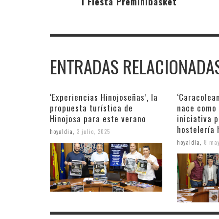
I Fiesta Preminibasket
ENTRADAS RELACIONADA
‘Experiencias Hinojoseñas’, la
‘Caracolean
propuesta turística de
nace como 
Hinojosa para este verano
iniciativa 
hostelería 
hoyaldia
,
3 julio, 2025
hoyaldia
,
8 may