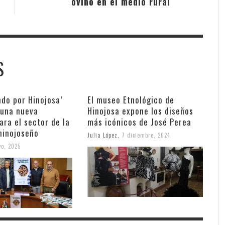
ovino en el medio rural
S
do por Hinojosa’
El museo Etnológico de
una nueva
Hinojosa expone los diseños
para el sector de la
más icónicos de José Perea
hinojoseño
Julia López
,
7 diciembre, 2024
o, 2025