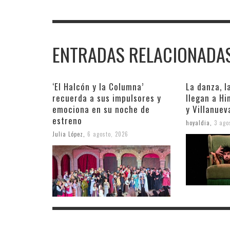
ENTRADAS RELACIONADA
‘El Halcón y la Columna’
La danza, l
recuerda a sus impulsores y
llegan a Hi
emociona en su noche de
y Villanue
estreno
hoyaldia
,
3 ago
Julia López
,
6 agosto, 2026