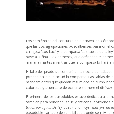
Las semifinales del concurso del Carnaval de Córdo
que las dos agrupaciones pozoalbenses pasaron el cor
chirigota ‘Los Luci’ y la comparsa ‘Las tablas de la le
pase a la final. Los primeros, que defienden el prim
mañana martes mientras que la comparsa lo hará el 
El fallo del jurado se conoció en la noche del sábado
jornada en la que actuó la comparsa ‘Las tablas de la
mandamientos que quedan resumidos en cumplir con la
coloretes y acuérdate de ponerte siempre el disfraz»
El primero de los pasodobles estuvo dedicada a la mu
también para poner en jaque y criticar a la violencia
todos por igual. De ley, que ni una mujer más pierda la
pasodoble cargado de sensibilidad donde se reivindicó