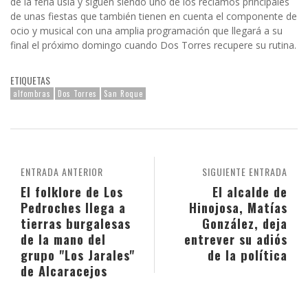
de la feria usía y siguen siendo uno de los reclamos principales
de unas fiestas que también tienen en cuenta el componente de
ocio y musical con una amplia programación que llegará a su
final el próximo domingo cuando Dos Torres recupere su rutina.
ETIQUETAS
alfombras
Dos Torres
San Roque
ENTRADA ANTERIOR
SIGUIENTE ENTRADA
El folklore de Los
El alcalde de
Pedroches llega a
Hinojosa, Matías
tierras burgalesas
González, deja
de la mano del
entrever su adiós
grupo "Los Jarales"
de la política
de Alcaracejos