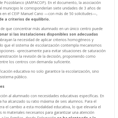
 de Pozoblanco (AMPACOP). En el documento, la asociación
al municipio le corresponderían siete unidades de 3 años de
da en el CEIP Manuel Cano —con más de 50 solicitudes—,
 a criterios de equilibrio.
 de que concentrar más alumnado en un único centro puede
nar si las instalaciones disponibles son adecuadas
ubrayan la necesidad de aplicar criterios homogéneos y
ando que el sistema de escolarización contempla mecanismos
opciones- «precisamente para evitar situaciones de saturación
ministración la revisión de la decisión, proponiendo como
entre los centros con demanda suficiente.
ficación educativa no solo garantice la escolarización, sino
 sistema público.
les
nción al alumnado con necesidades educativas específicas. En
 ya ha alcanzado su ratio máxima de seis alumnos. Para el
ra el cambio a esta modalidad educativa, lo que elevaría el
 ni materiales necesarios para garantizar una atención
a las familias, desde Delegación
se ha planteado a la