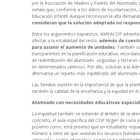
por la Asociación de Madres y Padres del Alumnado
señala que, conforme a los datos de escolarización, 
Educación Infantil. Aunque reconocen la alta deman
consideran que la solución adoptada no responde
Entre los argumentos expuestos, AMPACOP advierte
afectar a la estabilidad del resto,
además de cuestio
para asumir el aumento de unidades
. También s
transparentes en la planificación educativa, record
de redistribución del alumnado -segundas y terceras 
en determinados centros». Por ello, solicitan a la Ad
alternativa un reparto más equilibrado del alumnado 
Las familias insisten en la importancia de que la plani
también la calidad de la enseñanza y la equidad en el
Alumnado con necesidades educativas especia
La inquietud también se extiende al ámbito de la ate
concreto, el aula específica del CEIP Virgen de Luna
próximo curso, está previsto que un estudiante requie
número a siete sin que «existan los recursos humanos
adecuada». Como alternativa, según se ha informado 