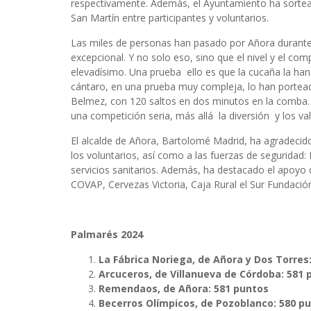
respectivamente. Además, el Ayuntamiento ha sortead
San Martín entre participantes y voluntarios.
Las miles de personas han pasado por Añora durant
excepcional. Y no solo eso, sino que el nivel y el co
elevadísimo. Una prueba ello es que la cucaña la ha
cántaro, en una prueba muy compleja, lo han portea
Belmez, con 120 saltos en dos minutos en la comba. 
una competición seria, más allá la diversión y los va
El alcalde de Añora, Bartolomé Madrid, ha agradecid
los voluntarios, así como a las fuerzas de seguridad: Po
servicios sanitarios. Además, ha destacado el apoyo
COVAP, Cervezas Victoria, Caja Rural el Sur Fundaci
Palmarés 2024
La Fábrica Noriega, de Añora y Dos Torres
Arcuceros, de Villanueva de Córdoba: 581
Remendaos, de Añora: 581 puntos
Becerros Olímpicos, de Pozoblanco: 580 p