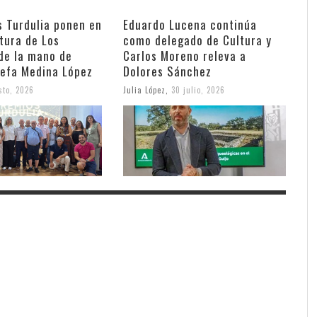
s Turdulia ponen en
Eduardo Lucena continúa
ltura de Los
como delegado de Cultura y
de la mano de
Carlos Moreno releva a
sefa Medina López
Dolores Sánchez
sto, 2026
Julia López
,
30 julio, 2026