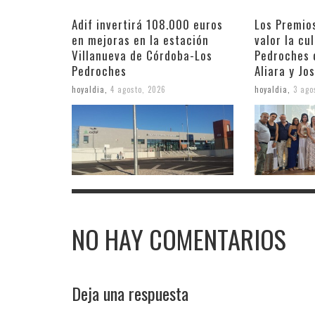
Adif invertirá 108.000 euros
Los Premio
en mejoras en la estación
valor la cu
Villanueva de Córdoba-Los
Pedroches 
Pedroches
Aliara y Jo
hoyaldia
,
4 agosto, 2026
hoyaldia
,
3 ago
NO HAY COMENTARIOS
Deja una respuesta