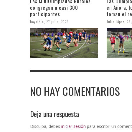
Las MiniOlimpiadas Rurales
Las Olimpi
congregan a casi 300
en Añora, 
participantes
toman el r
hoyaldia
,
27 julio, 2026
Julia López
,
23 
NO HAY COMENTARIOS
Deja una respuesta
Disculpa, debes
iniciar sesión
para escribir un coment