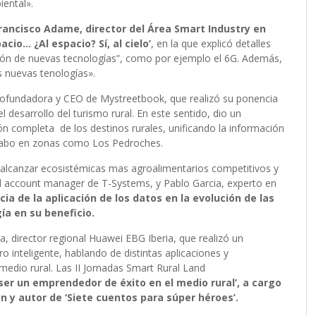
iental».
Francisco Adame, director del Área Smart Industry en
cio… ¿Al espacio? Sí, al cielo’
, en la que explicó detalles
ación de nuevas tecnologías”, como por ejemplo el 6G. Además,
s nuevas tenologías».
 cofundadora y CEO de Mystreetbook, que realizó su ponencia
 el desarrollo del turismo rural. En este sentido, dio un
ión completa de los destinos rurales, unificando la información
a cabo en zonas como Los Pedroches.
ra alcanzar ecosistémicas mas agroalimentarios competitivos y
al account manager de T-Systems, y Pablo Garcia, experto en
ia de la aplicación de los datos en la evolución de las
ía en su beneficio.
, director regional Huawei EBG Iberia, que realizó un
ro inteligente, hablando de distintas aplicaciones y
medio rural. Las II Jornadas Smart Rural Land
ser un emprendedor de éxito en el medio rural’, a cargo
n y autor de ‘Siete cuentos para súper héroes’.