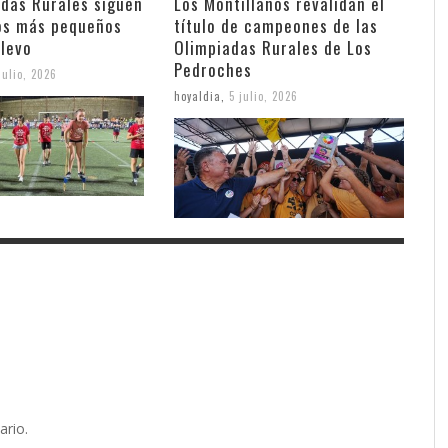
adas Rurales siguen
Los Montillanos revalidan el
los más pequeños
título de campeones de las
elevo
Olimpiadas Rurales de Los
Pedroches
julio, 2026
hoyaldia
,
5 julio, 2026
ario.