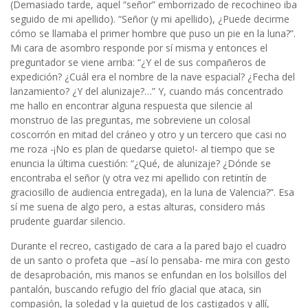
(Demasiado tarde, aquel “señor” emborrizado de recochineo iba
seguido de mi apellido). “Señor (y mi apellido), ¿Puede decirme
cómo se llamaba el primer hombre que puso un pie en la luna?”.
Mi cara de asombro responde por sí misma y entonces el
preguntador se viene arriba: “¿Y el de sus compañeros de
expedición? ¿Cuál era el nombre de la nave espacial? ¿Fecha del
lanzamiento? ¿Y del alunizaje?…” Y, cuando más concentrado
me hallo en encontrar alguna respuesta que silencie al
monstruo de las preguntas, me sobreviene un colosal
coscorrón en mitad del cráneo y otro y un tercero que casi no
me roza -¡No es plan de quedarse quieto!- al tiempo que se
enuncia la última cuestión: “¿Qué, de alunizaje? ¿Dónde se
encontraba el señor (y otra vez mi apellido con retintín de
graciosillo de audiencia entregada), en la luna de Valencia?”. Esa
sí me suena de algo pero, a estas alturas, considero más
prudente guardar silencio.
Durante el recreo, castigado de cara a la pared bajo el cuadro
de un santo o profeta que –así lo pensaba- me mira con gesto
de desaprobación, mis manos se enfundan en los bolsillos del
pantalón, buscando refugio del frío glacial que ataca, sin
compasión, la soledad y la quietud de los castigados y allí,