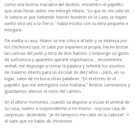
como una broma macabra del destino, encuentro el papelito
que unas horas antes me entregó Hilario. “
Lo que no me cabe en
la cabeza es que habiendo habido hombres en la Luna, se hayan
vuelto otra vez a la Tierra.”
había escrito con su letra pequeña e
insegura.
De vuelta a casa, Hilario se me coloca al lado y se interesa por
los chichones que, lo sabe por experiencia propia, hacen brotar
las caricias del
puño y letra
de don Ramón. Compongo un gesto
de suficiencia y aparento quitarle importancia… Incontinente
verbal, me dispongo a tomar la palabra y referirle los asuntos
de máximo interés para un escolar de diez años… pero, en su
lugar, salen de mi boca otras palabras: “En el recreo leí el
papelito que me entregaste esta mañana.” Ambos caminamos y
guardamos silencio el resto del camino.
En el último momento, cuando se dispone a cruzar el umbral de
su casa, vuelvo a sorprenderme a mí mismo –soy una caja de
sorpresas- diciéndole: “¡A mí tampoco me cabe en la cabeza!”. Y
él sabe que no hablo de chichones.