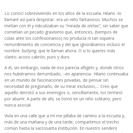
Lo conocí sobreviviendo en los años de la escuela. Hilario -lo
llamaré así para despistar- era un niño fantasioso. Muchos se
metían con él y ridiculizaban su “mirada de
alelao”
, sin saber que
cometían un pecado gravísimo que, entonces, (tiempos de
colas ante los confesionarios) no producía ni tan siquiera
remordimiento de conciencia y del que ignorábamos incluso el
nombre:
bullying,
que le llaman ahora. O si lo quieres más
clarito: acoso cabrón, puro y duro.
A él, sin embargo, nada de eso parecía afligirlo y, donde otros
nos hubiéramos derrumbado, –en apariencia- Hilario continuaba
en un mundo de fascinaciones privadas, de pensar sin
necesidad de pregonarlo, de su mirar exclusivo,… Creo que
aquello derrotó a sus enemigos o, sencillamente, los terminó
por aburrir. A partir de ahí, se tornó en un niño solitario, pero
nunca asocial.
Vivía en una calle que a mí me pillaba de camino a la escuela y,
más de una mañana y de una tarde, compartimos el trecho
común hasta la sacrosanta institución. En nuestro sendero