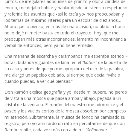
juntos, de irregulares adoquines de granito y olor a candela de
encina, me dejaba hablar y hablar desde un silencio respetuoso
y referirle los asuntos que -así lo creía yo- nos preocupaban y
los temas de máximo interés para un escolar de diez años…
Ahora que lo pienso, en más de una ocasión, no abrió la boca –
no lo dejé ni meter baza- en todo el trayecto. Hoy, que me
preocupan más otras incontinencias, lamento mi incontinencia
verbal de entonces, pero ya no tiene remedio.
Una mañana de escarcha y carámbanos me esperaba aterido –
botas, bufanda y guantes de lana- en el
“batior”
de la puerta de
su casa y antes de que yo me apropiara del uso de la palabra,
me alargó un papelito doblado, al tiempo que decía: “Míralo
cuando puedas, a ver qué piensas.”
Don Ramón explica geografía y yo, desde mi pupitre, no pierdo
de vista a una mosca que pasea arriba y abajo, pegada a un
cristal de la ventana. El runrún del maestro me adormece y el
paseo y los vuelos cortos de la mosca absorben por completo
mi atención. Súbitamente, la música de fondo ha cambiado su
registro, pero yo aún tardo un rato en percatarme de que don
Ramón repite, cada vez más cerca de mí:
“Señooooor
…”