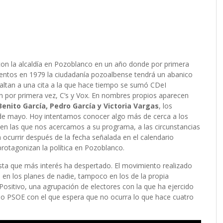
n la alcaldía en Pozoblanco en un año donde por primera
ientos en 1979 la ciudadanía pozoalbense tendrá un abanico
faltan a una cita a la que hace tiempo se sumó CDeI
n por primera vez, C’s y Vox. En nombres propios aparecen
Benito García, Pedro García y Victoria Vargas
, los
6 de mayo. Hoy intentamos conocer algo más de cerca a los
 en las que nos acercamos a su programa, a las circunstancias
 ocurrir después de la fecha señalada en el calendario
protagonizan la política en Pozoblanco.
ta que más interés ha despertado. El movimiento realizado
en los planes de nadie, tampoco en los de la propia
Positivo, una agrupación de electores con la que ha ejercido
so PSOE con el que espera que no ocurra lo que hace cuatro