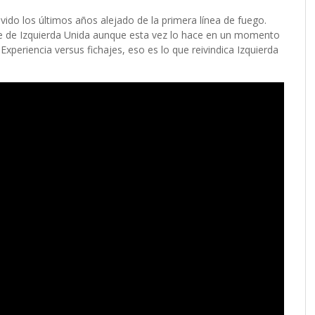
ivido los últimos años alejado de la primera línea de fuego.
te de Izquierda Unida aunque esta vez lo hace en un momento
xperiencia versus fichajes, eso es lo que reivindica Izquierda