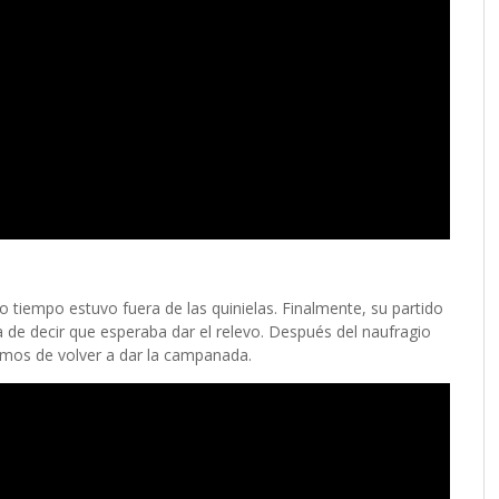
tiempo estuvo fuera de las quinielas. Finalmente, su partido
de decir que esperaba dar el relevo. Después del naufragio
imos de volver a dar la campanada.