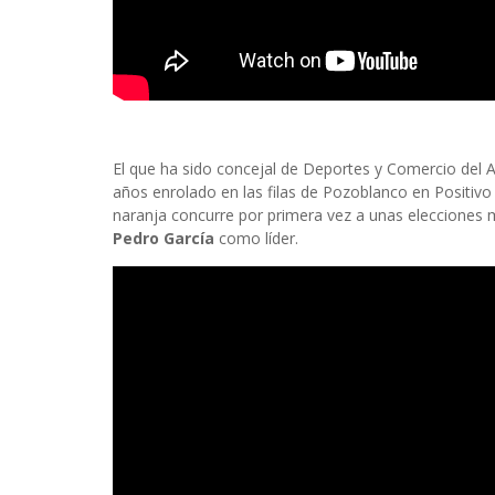
El que ha sido concejal de Deportes y Comercio del
años enrolado en las filas de Pozoblanco en Positivo d
naranja concurre por primera vez a unas elecciones 
Pedro García
como líder.