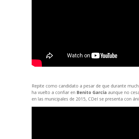
Repite como candidato a pesar de que durante mucho 
ha vuelto a confiar en
Benito García
aunque no cesa 
en las municipales de 2015, CDeI se presenta con án