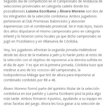
Segundo día de competición en el Campeonato de Andalucía de
selecciones provinciales en categoría cadete donde los
pozoalbenses
Luisma Escribano
y
Álvaro Moreno
son dos de
los integrantes de la selección cordobesa. Ambos jugadores
pertenecen al Club Promesas Baloncesto y atesoran
experiencias con el combinado provincial. Sin ir más lejos, haces
dos años disputaron el mismo campeonato pero en categoría
infantil y lo hicieron como locales ya que dicho campeonato se
jugó en Pozoblanco y en Villanueva de Córdoba.
Hoy, los jugadores afrontan la segunda jornada midiéndose
desde las doce de la mañana a Jaén y lo harán junto al resto de
la selección con el objetivo de reponerse a la derrota sufrida en
el día de ayer. Y es que en la primera jornada, Córdoba tuvo que
medirse a uno de los «cocos» del campeonato, la
todopoderosa Málaga que tiró de altura para imponerse al
combinado cordobés por 88 a 46.
Álvaro Moreno formó parte del quinteto titular de la selección
cordobesa en ese partido y Luisma Escribano pisó la pista algo
más tarde. Ambos firmaron 4 puntos, ayudando a su equipo en
otras facetas del juego. Ahora les toca ganar a la selección de