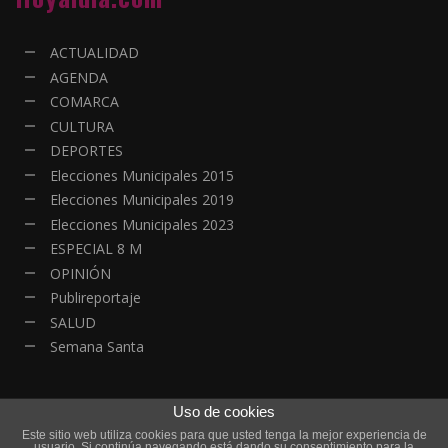
ACTUALIDAD
AGENDA
COMARCA
CULTURA
DEPORTES
Elecciones Municipales 2015
Elecciones Municipales 2019
Elecciones Municipales 2023
ESPECIAL 8 M
OPINIÓN
Publireportaje
SALUD
Semana Santa
Uso de cookies
Este sitio web utiliza cookies para que usted tenga la mejor experiencia de
© Copyright - Todos los derechos reservados | HOYALDIA - Actualidad
usuario. Si continúa navegando está dando su consentimiento para la