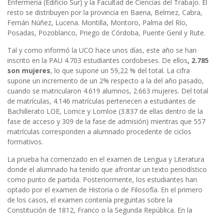
Enfermería (Edificio Sur) y la Facultad de Ciencias del Trabajo. El
resto se distribuyen por la provincia en Baena, Belmez, Cabra,
Fernán Núñez, Lucena. Montilla, Montoro, Palma del Río,
Posadas, Pozoblanco, Priego de Córdoba, Puente Genil y Rute.
Tal y como informó la UCO hace unos días, este año se han
inscrito en la PAU 4.703 estudiantes cordobeses. De ellos
, 2.785
son mujeres
, lo que supone un 59,22 % del total. La cifra
supone un incremento de un 2% respecto a la del año pasado,
cuando se matricularon 4.619 alumnos, 2.663 mujeres. Del total
de matrículas, 4.146 matrículas pertenecen a estudiantes de
Bachillerato LOE, Lomce y Lomloe (3.837 de ellas dentro de la
fase de acceso y 309 de la fase de admisión) mientras que 557
matrículas corresponden a alumnado procedente de ciclos
formativos.
La prueba ha comenzado en el examen de Lengua y Literatura
donde el alumnado ha tenido que afrontar un texto periodístico
como punto de partida. Posteriormente, los estudiantes han
optado por el examen de Historia o de Filosofía. En el primero
de los casos, el examen contenía preguntas sobre la
Constitución de 1812, Franco o la Segunda República. En la