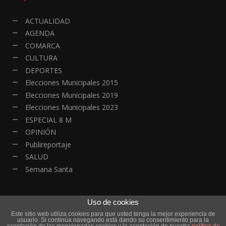
ACTUALIDAD
AGENDA
COMARCA
CULTURA
DEPORTES
Elecciones Municipales 2015
Elecciones Municipales 2019
Elecciones Municipales 2023
ESPECIAL 8 M
OPINIÓN
Publireportaje
SALUD
Semana Santa
Uso de cookies
Este sitio web utiliza cookies para que usted tenga la mejor experiencia de
© Copyright - Todos los derechos reservados | HOYALDIA - Actualidad
usuario. Si continúa navegando está dando su consentimiento para la
Online| Diseño y Desarrollo
DanielRGB