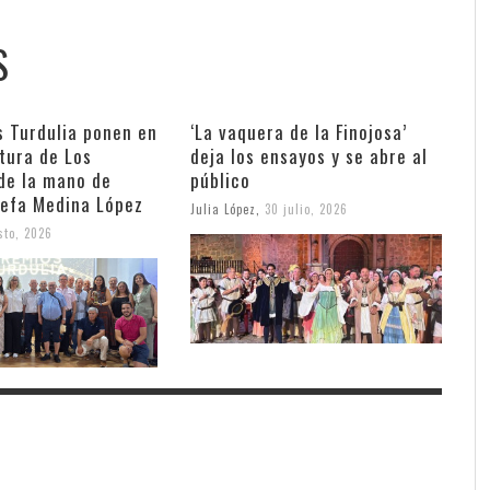
S
s Turdulia ponen en
‘La vaquera de la Finojosa’
ltura de Los
deja los ensayos y se abre al
de la mano de
público
sefa Medina López
Julia López
,
30 julio, 2026
sto, 2026