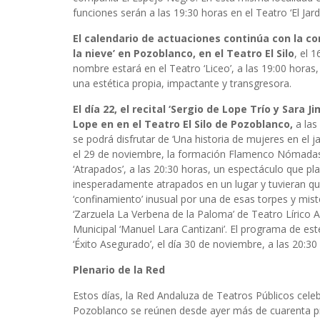
funciones serán a las 19:30 horas en el Teatro ‘El Jardi
El calendario de actuaciones continúa con la c
la nieve’ en Pozoblanco, en el Teatro El Silo
, el 
nombre estará en el Teatro ‘Liceo’, a las 19:00 hora
una estética propia, impactante y transgresora.
El día 22, el recital ‘Sergio de Lope Trío y Sara
Lope en en el Teatro El Silo de Pozoblanco,
a las
se podrá disfrutar de ‘Una historia de mujeres en el
el 29 de noviembre, la formación Flamenco Nómadas 
‘Atrapados’, a las 20:30 horas, un espectáculo que p
inesperadamente atrapados en un lugar y tuvieran qu
‘confinamiento’ inusual por una de esas torpes y mist
‘Zarzuela La Verbena de la Paloma’ de Teatro Lírico A
Municipal ‘Manuel Lara Cantizani’. El programa de e
‘Éxito Asegurado’, el día 30 de noviembre, a las 20:
Plenario de la Red
Estos días, la Red Andaluza de Teatros Públicos celeb
Pozoblanco se reúnen desde ayer más de cuarenta pr