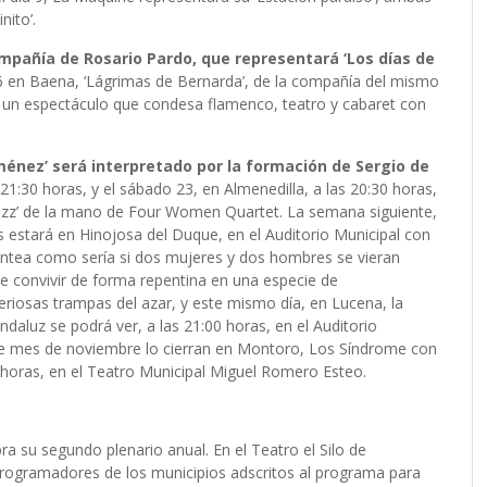
nito’.
ompañía de Rosario Pardo, que representará ‘Los días de
16 en Baena, ‘Lágrimas de Bernarda’, de la compañía del mismo
s, un espectáculo que condesa flamenco, teatro y cabaret con
 Jiménez’ será interpretado por la formación de Sergio de
 21:30 horas, y el sábado 23, en Almenedilla, a las 20:30 horas,
 jazz’ de la mano de Four Women Quartet. La semana siguiente,
estará en Hinojosa del Duque, en el Auditorio Municipal con
lantea como sería si dos mujeres y dos hombres se vieran
e convivir de forma repentina en una especie de
eriosas trampas del azar, y este mismo día, en Lucena, la
ndaluz se podrá ver, a las 21:00 horas, en el Auditorio
ste mes de noviembre lo cierran en Montoro, Los Síndrome con
30 horas, en el Teatro Municipal Miguel Romero Esteo.
ra su segundo plenario anual. En el Teatro el Silo de
ogramadores de los municipios adscritos al programa para