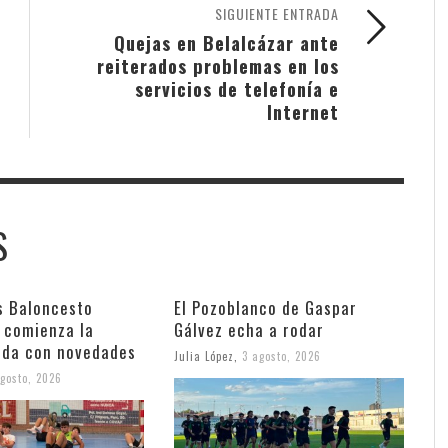
SIGUIENTE ENTRADA
Quejas en Belalcázar ante
reiterados problemas en los
servicios de telefonía e
Internet
S
s Baloncesto
El Pozoblanco de Gaspar
 comienza la
Gálvez echa a rodar
da con novedades
Julia López
,
3 agosto, 2026
gosto, 2026