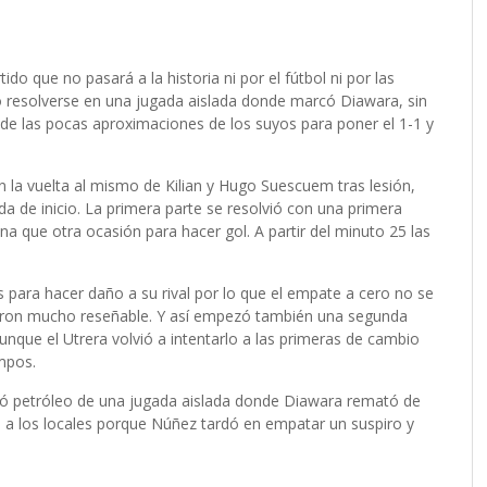
do que no pasará a la historia ni por el fútbol ni por las
ó resolverse en una jugada aislada donde marcó Diawara, sin
e las pocas aproximaciones de los suyos para poner el 1-1 y
 la vuelta al mismo de Kilian y Hugo Suescuem tras lesión,
a de inicio. La primera parte se resolvió con una primera
a que otra ocasión para hacer gol. A partir del minuto 25 las
.
s para hacer daño a su rival por lo que el empate a cero no se
aron mucho reseñable. Y así empezó también una segunda
unque el Utrera volvió a intentarlo a las primeras de cambio
empos.
acó petróleo de una jugada aislada donde Diawara remató de
a a los locales porque Núñez tardó en empatar un suspiro y