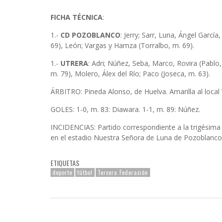
FICHA TÉCNICA
:
1.-
CD POZOBLANCO
: Jerry; Sarr, Luna, Ángel Garc
69), León; Vargas y Hamza (Torralbo, m. 69).
1.-
UTRERA
: Adri; Núñez, Seba, Marco, Rovira (Pablo,
m. 79), Molero, Álex del Río; Paco (Joseca, m. 63).
ÁRBITRO: Pineda Alonso, de Huelva. Amarilla al local 
GOLES: 1-0, m. 83: Diawara. 1-1, m. 89: Núñez.
INCIDENCIAS: Partido correspondiente a la trigésima 
en el estadio Nuestra Señora de Luna de Pozoblanc
ETIQUETAS
deporte
fútbol
Tercera Federación