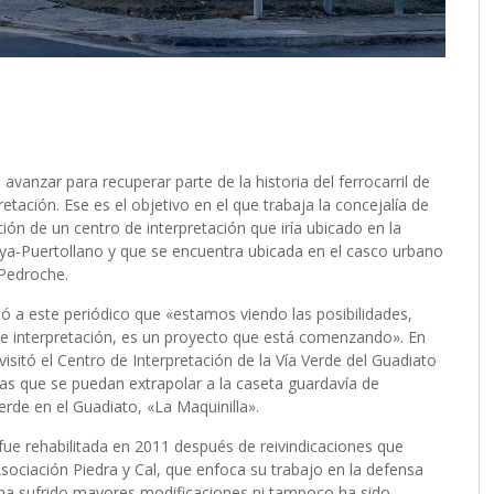
vanzar para recuperar parte de la historia del ferrocarril de
etación. Ese es el objetivo en el que trabaja la concejalía de
ón de un centro de interpretación que iría ubicado en la
roya-Puertollano y que se encuentra ubicada en el casco urbano
a Pedroche.
mó a este periódico que «estamos viendo las posibilidades,
de interpretación, es un proyecto que está comenzando». En
 visitó el Centro de Interpretación de la Vía Verde del Guadiato
as que se puedan extrapolar a la caseta guardavía de
rde en el Guadiato, «La Maquinilla».
fue rehabilitada en 2011 después de reivindicaciones que
ociación Piedra y Cal, que enfoca su trabajo en la defensa
o ha sufrido mayores modificaciones ni tampoco ha sido