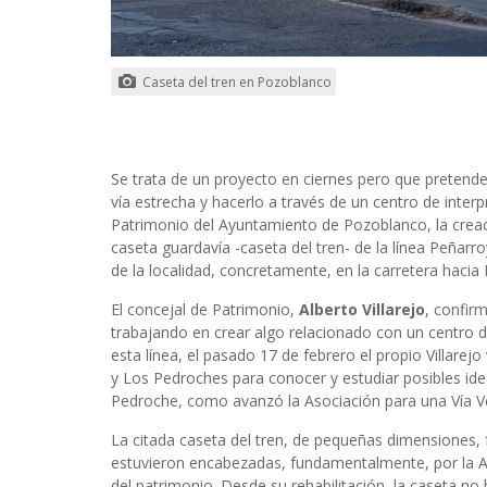
Caseta del tren en Pozoblanco
Se trata de un proyecto en ciernes pero que pretende a
vía estrecha y hacerlo a través de un centro de interpr
Patrimonio del Ayuntamiento de Pozoblanco, la creaci
caseta guardavía -caseta del tren- de la línea Peñar
de la localidad, concretamente, en la carretera haci
El concejal de Patrimonio,
Alberto Villarejo
, confir
trabajando en crear algo relacionado con un centro 
esta línea, el pasado 17 de febrero el propio Villarejo
y Los Pedroches para conocer y estudiar posibles ide
Pedroche, como avanzó la Asociación para una Vía Ve
La citada caseta del tren, de pequeñas dimensiones, 
estuvieron encabezadas, fundamentalmente, por la As
del patrimonio. Desde su rehabilitación, la caseta n