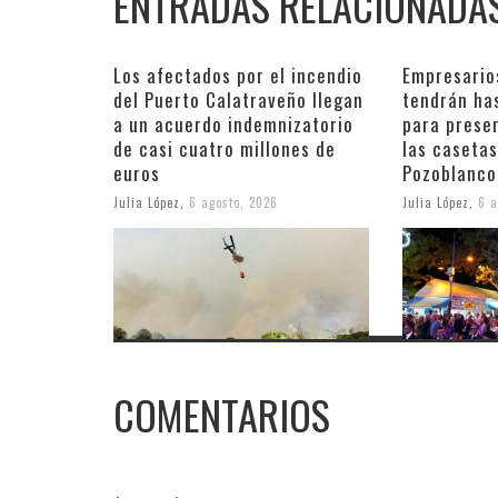
ENTRADAS RELACIONADA
Los afectados por el incendio
Empresario
del Puerto Calatraveño llegan
tendrán ha
a un acuerdo indemnizatorio
para prese
de casi cuatro millones de
las casetas
euros
Pozoblanco
Julia López
,
6 agosto, 2026
Julia López
,
6 a
COMENTARIOS