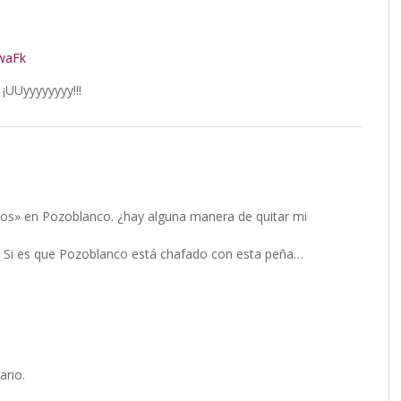
waFk
¡UUyyyyyyyy!!!
os» en Pozoblanco. ¿hay alguna manera de quitar mi
. Si es que Pozoblanco está chafado con esta peña…
ario.