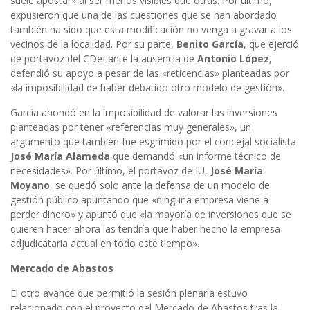
suele apostar» al ser menos visibles que otras. Por último,
expusieron que una de las cuestiones que se han abordado
también ha sido que esta modificación no venga a gravar a los
vecinos de la localidad. Por su parte,
Benito García
, que ejerció
de portavoz del CDeI ante la ausencia de
Antonio López
,
defendió su apoyo a pesar de las «reticencias» planteadas por
«la imposibilidad de haber debatido otro modelo de gestión».
García ahondó en la imposibilidad de valorar las inversiones
planteadas por tener «referencias muy generales», un
argumento que también fue esgrimido por el concejal socialista
José María Alameda
que demandó «un informe técnico de
necesidades». Por último, el portavoz de IU,
José María
Moyano
, se quedó solo ante la defensa de un modelo de
gestión público apuntando que «ninguna empresa viene a
perder dinero» y apuntó que «la mayoría de inversiones que se
quieren hacer ahora las tendría que haber hecho la empresa
adjudicataria actual en todo este tiempo».
Mercado de Abastos
El otro avance que permitió la sesión plenaria estuvo
relacionado con el proyecto del Mercado de Abastos tras la