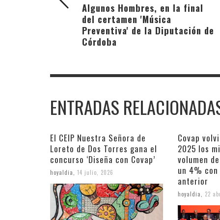
Algunos Hombres, en la final
del certamen 'Música
Preventiva' de la Diputación de
Córdoba
ENTRADAS RELACIONADA
El CEIP Nuestra Señora de
Covap volvi
Loreto de Dos Torres gana el
2025 los mi
concurso ‘Diseña con Covap’
volumen de
un 4% con 
hoyaldia
,
14 julio, 2026
anterior
hoyaldia
,
22 ab