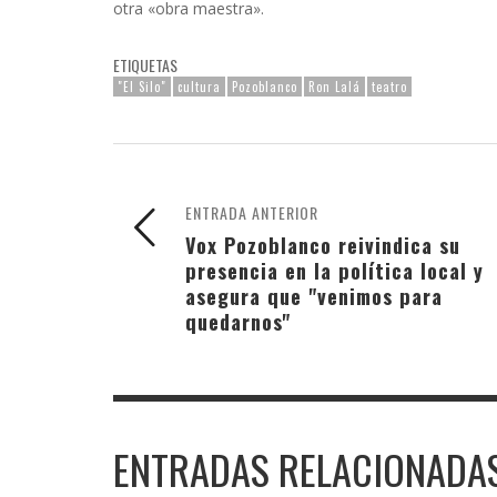
otra «obra maestra».
ETIQUETAS
"El Silo"
cultura
Pozoblanco
Ron Lalá
teatro
ENTRADA ANTERIOR
Vox Pozoblanco reivindica su
presencia en la política local y
asegura que "venimos para
quedarnos"
ENTRADAS RELACIONADA