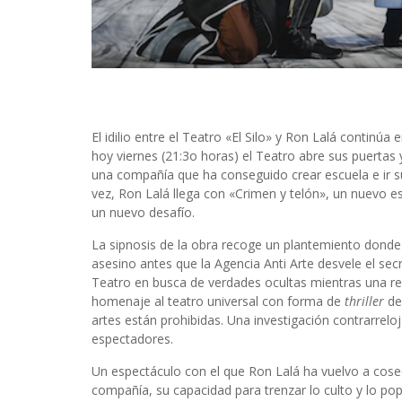
El idilio entre el Teatro «El Silo» y Ron Lalá continú
hoy viernes (21:3o horas) el Teatro abre sus puertas y
una compañía que ha conseguido crear escuela e ir s
vez, Ron Lalá llega con «Crimen y telón», un nuevo e
un nuevo desafío.
La sipnosis de la obra recoge un plantemiento donde e
asesino antes que la Agencia Anti Arte desvele el secr
Teatro en busca de verdades ocultas mientras una re
homenaje al teatro universal con forma de
thriller
de
artes están prohibidas. Una investigación contrarreloj
espectadores.
Un espectáculo con el que Ron Lalá ha vuelvo a cosec
compañía, su capacidad para trenzar lo culto y lo popu