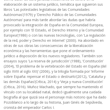
elaboración de un sistema jurídico, temática que siguieron sus
libros ‘Las potestades legislativas de las Comunidades
Autónomas’(1979) y ‘Derecho Público de las Comunidades
Autónomas’ para más tarde abordar las dudas que habría
provocado la integración de España en la Comunidad Europea,
por ejemplo con ‘El Estado, el Derecho Interno y la Comunidad
Europea’(1986) o con las nuevas tecnologías, con ‘La regulación
de la red, poder y Derecho en Internet’ (2000). Ha abordado en
otras de sus obras las consecuencias de la liberalización
económica y las herramientas que pone el ordenamiento
jurídico a disposición de los nuevos reguladores. También son
ensayos suyos ’La reserva de jurisdicción’ (1988), ‘Constitución’
(2004), ‘El problema de la vertebración del Estado en España (del
siglo XVIII al siglo XXI)’ (2006), y la trilogía formada por ‘Informe
sobre España: repensar el Estado o destruirlo’(2012), ‘Cataluña y
las demás Españas’(Crítica, 2014) y ‘Vieja y nueva Constitución’
(Crítica, 2016). Muñoz Machado, que siempre ha mantenido el
vínculo con su localidad natal, dedicó igualmente una cuidada
biografía al que quizá sea el personaje más notorio que ha dado
Pozoblanco a lo largo de su historia, Juan Ginés de Sepúlveda,
cronista del emperador Carlos I.