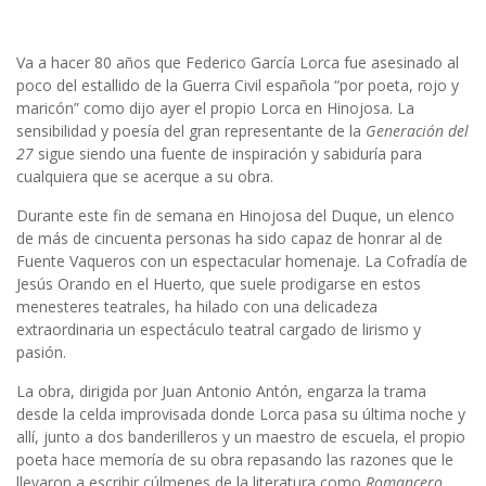
Va a hacer 80 años que Federico García Lorca fue asesinado al
poco del estallido de la Guerra Civil española “por poeta, rojo y
maricón” como dijo ayer el propio Lorca en Hinojosa. La
sensibilidad y poesía del gran representante de la
Generación del
27
sigue siendo una fuente de inspiración y sabiduría para
cualquiera que se acerque a su obra.
Durante este fin de semana en Hinojosa del Duque, un elenco
de más de cincuenta personas ha sido capaz de honrar al de
Fuente Vaqueros con un espectacular homenaje. La Cofradía de
Jesús Orando en el Huerto
,
que suele prodigarse en estos
menesteres teatrales, ha hilado con una delicadeza
extraordinaria un espectáculo teatral cargado de lirismo y
pasión.
La obra, dirigida por Juan Antonio Antón, engarza la trama
desde la celda improvisada donde Lorca pasa su última noche y
allí, junto a dos banderilleros y un maestro de escuela, el propio
poeta hace memoría de su obra repasando las razones que le
llevaron a escribir cúlmenes de la literatura como
Romancero