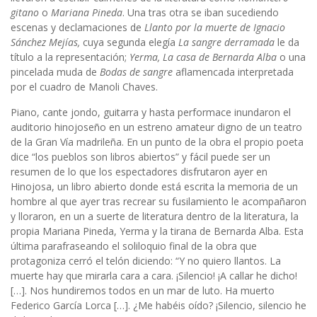
gitano
o
Mariana Pineda
. Una tras otra se iban sucediendo
escenas y declamaciones de
Llanto por la muerte de Ignacio
Sánchez Mejías,
cuya segunda elegía
La sangre derramada
le da
título a la representación;
Yerma, La casa de Bernarda Alba
o una
pincelada muda de
Bodas de sangre
aflamencada interpretada
por el cuadro de Manoli Chaves.
Piano, cante jondo, guitarra y hasta performace inundaron el
auditorio hinojoseño en un estreno amateur digno de un teatro
de la Gran Vía madrileña. En un punto de la obra el propio poeta
dice “los pueblos son libros abiertos” y fácil puede ser un
resumen de lo que los espectadores disfrutaron ayer en
Hinojosa, un libro abierto donde está escrita la memoria de un
hombre al que ayer tras recrear su fusilamiento le acompañaron
y lloraron, en un a suerte de literatura dentro de la literatura, la
propia Mariana Pineda, Yerma y la tirana de Bernarda Alba. Esta
última parafraseando el soliloquio final de la obra que
protagoniza cerró el telón diciendo: “Y no quiero llantos. La
muerte hay que mirarla cara a cara. ¡Silencio! ¡A callar he dicho!
[…]. Nos hundiremos todos en un mar de luto. Ha muerto
Federico García Lorca […]. ¿Me habéis oído? ¡Silencio, silencio he