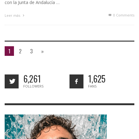
con la Junta de Andalucía …
0 Comments
Leer más
1
2
3
»
6,261
1,625
FOLLOWERS
FANS