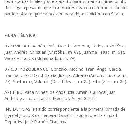
los instantes finales y que aguantó para sumar su primer punto
de la liga a pesar de que Juan Andrés tuvo en el último balón del
partido otra magnífica ocasión para dejar la victoria en Sevilla.
FICHA TÉCNICA
:
0.-
SEVILLA C
: Adrián, Raúl, David, Carmona, Carlos, Kike Ríos,
Juan Andrés, Christian (Cristóbal, m. 68), Juanma (Isaac, m. 61),
Vacas y Francis (Muhamadou, m. 79).
0.-
C.D. POZOBLANCO
: Gonzalo, Medina, Fran, Ángel García,
Iván Sánchez, David García, Juanje, Adriano (Antonio Lucena, m.
77), Santacruz, Valentín (David Reyes, m. 89) e Ito (Zara, m. 80).
ÁRBITRO: Vaca Núñez, de Andalucía. Amarilla al local Juan
Andrés; y a los visitantes Medina y Ángel García.
INCIDENCIAS: Partido correspondiente a la primera jornada de
liga del grupo X de Tercera División disputado en la Ciudad
Deportiva José Ramón Cisneros.