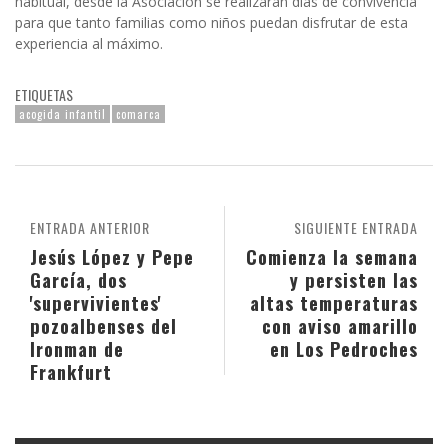
habitual, desde la Asociación se realizarán días de convivencia
para que tanto familias como niños puedan disfrutar de esta
experiencia al máximo.
ETIQUETAS
acogida infantil
comarca
ENTRADA ANTERIOR
SIGUIENTE ENTRADA
Jesús López y Pepe
Comienza la semana
García, dos
y persisten las
'supervivientes'
altas temperaturas
pozoalbenses del
con aviso amarillo
Ironman de
en Los Pedroches
Frankfurt