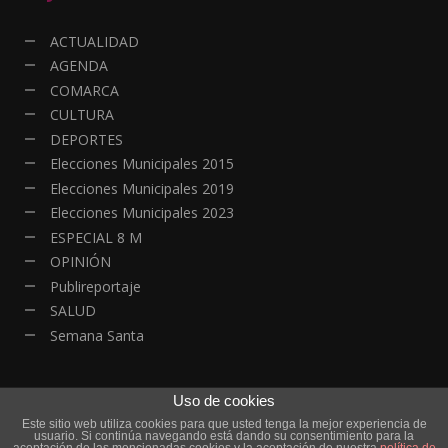
ACTUALIDAD
AGENDA
COMARCA
CULTURA
DEPORTES
Elecciones Municipales 2015
Elecciones Municipales 2019
Elecciones Municipales 2023
ESPECIAL 8 M
OPINIÓN
Publireportaje
SALUD
Semana Santa
Uso de cookies
Este sitio web utiliza cookies para que usted tenga la mejor experiencia de
© Copyright - Todos los derechos reservados | HOYALDIA - Actualidad
usuario. Si continúa navegando está dando su consentimiento para la
Online| Diseño y Desarrollo
DanielRGB