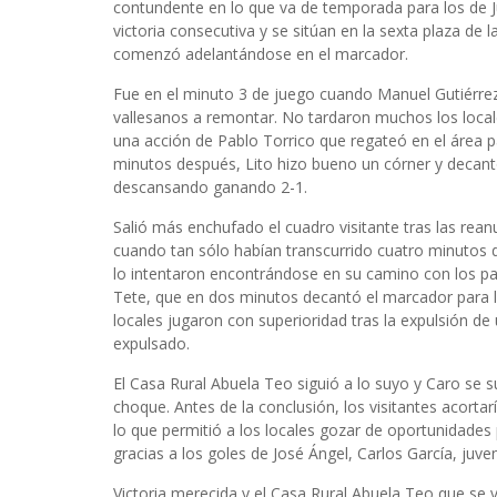
contundente en lo que va de temporada para los de 
victoria consecutiva y se sitúan en la sexta plaza de l
comenzó adelantándose en el marcador.
Fue en el minuto 3 de juego cuando Manuel Gutiérrez 
vallesanos a remontar. No tardaron muchos los local
una acción de Pablo Torrico que regateó en el área pa
minutos después, Lito hizo bueno un córner y decantó
descansando ganando 2-1.
Salió más enchufado el cuadro visitante tras las r
cuando tan sólo habían transcurrido cuatro minutos 
lo intentaron encontrándose en su camino con los pal
Tete, que en dos minutos decantó el marcador para l
locales jugaron con superioridad tras la expulsión de
expulsado.
El Casa Rural Abuela Teo siguió a lo suyo y Caro se s
choque. Antes de la conclusión, los visitantes acort
lo que permitió a los locales gozar de oportunidades
gracias a los goles de José Ángel, Carlos García, juve
Victoria merecida y el Casa Rural Abuela Teo que se