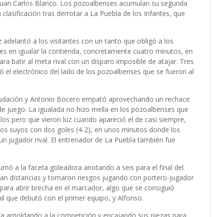
Juan Carlos Blanco. Los pozoalbenses acumulan su segunda
a clasificación tras derrotar a La Puebla de los Infantes, que
adelantó a los visitantes con un tanto que obligó a los
es en igualar la contienda, concretamente cuatro minutos, en
ra batir al meta rival con un disparo imposible de atajar. Tres
 el electrónico del lado de los pozoalbenses que se fueron al
eanudación y Antonio Bocero empató aprovechando un rechace
de juego. La igualada no hizo mella en los pozoalbenses que
os pero que vieron luz cuando apareció el de casi siempre,
os suyos con dos goles (4-2), en unos minutos donde los
 un jugador rival. El entrenador de La Puebla también fue
umó a la faceta goleadora anotando a seis para el final del
arían distancias y tomaron riesgos jugando con portero-jugador
 para abrir brecha en el marcador, algo que se consiguió
nil que debutó con el primer equipo, y Alfonso.
 va amoldando a la competición y encajando sus piezas para