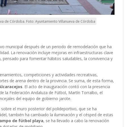
ueva de Córdoba. Foto: Ayuntamiento Villanueva de Córdoba
tivo municipal después de un periodo de remodelación que ha
alidad. La renovación incluye mejoras en infraestructuras clave
, pensado para fomentar hábitos saludables, la convivencia y
enamientos, competiciones y actividades recreativas,
rtes de arena dentro de la provincia. Se suma, de esta forma,
 Alcaracejos
. El acto de inauguración contó con la presencia
e de la Federación Andaluza de Fútbol, Martín Torralbo, el
ncejales del equipo de gobierno jarote.
 sobre el muro posterior del polideportivo, que se ha
ádel, también ha cambiado la iluminación y el césped de estas
campo de fútbol playa
, se ha llevado a cabo la renovación
 dotarlas de mobiliario.