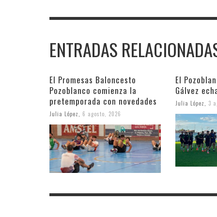
ENTRADAS RELACIONADA
El Promesas Baloncesto
El Pozobla
Pozoblanco comienza la
Gálvez ech
pretemporada con novedades
Julia López
,
3 a
Julia López
,
6 agosto, 2026