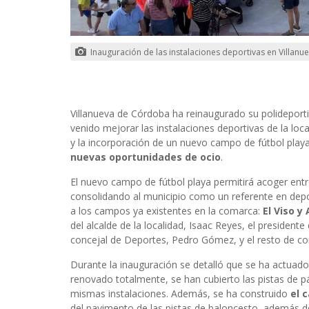
Inauguración de las instalaciones deportivas en Villan
Villanueva de Córdoba ha reinaugurado su polidepor
venido mejorar las instalaciones deportivas de la loc
y la incorporación de un nuevo campo de fútbol playa
nuevas oportunidades de ocio
.
El nuevo campo de fútbol playa permitirá acoger entr
consolidando al municipio como un referente en depo
a los campos ya existentes en la comarca:
El Viso y
del alcalde de la localidad, Isaac Reyes, el president
concejal de Deportes, Pedro Gómez, y el resto de co
Durante la inauguración se detalló que se ha actuado
renovado totalmente, se han cubierto las pistas de p
mismas instalaciones. Además, se ha construido
el 
del pavimento de las pistas de baloncesto, además de