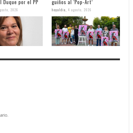
l Duque por el PP
guiños al ‘Pop-Art’
gosto, 2026
hoyaldia
,
4 agosto, 2026
ario.