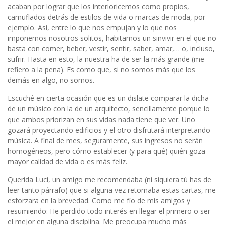
acaban por lograr que los interioricemos como propios,
camuflados detrás de estilos de vida o marcas de moda, por
ejemplo. Así, entre lo que nos empujan y lo que nos
imponemos nosotros solitos, habitamos un sinvivir en el que no
basta con comer, beber, vestir, sentir, saber, amar,… o, incluso,
sufrir. Hasta en esto, la nuestra ha de ser la más grande (me
refiero a la pena). Es como que, si no somos más que los
demás en algo, no somos.
Escuché en cierta ocasión que es un dislate comparar la dicha
de un músico con la de un arquitecto, sencillamente porque lo
que ambos priorizan en sus vidas nada tiene que ver. Uno
gozará proyectando edificios y el otro disfrutará interpretando
música. A final de mes, seguramente, sus ingresos no serán
homogéneos, pero cómo establecer (y para qué) quién goza
mayor calidad de vida o es más feliz.
Querida Luci, un amigo me recomendaba (ni siquiera tú has de
leer tanto párrafo) que si alguna vez retomaba estas cartas, me
esforzara en la brevedad. Como me fío de mis amigos y
resumiendo: He perdido todo interés en llegar el primero o ser
el mejor en alguna disciplina. Me preocupa mucho más