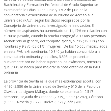
Bachillerato y Formación Profesional de Grado Superior se
examinarán los días 30 de junio y 1 y 2 de julio de la
convocatoria extraordinaria de la Prueba de Acceso a la
Universidad (PAU), según los datos recopilados por la
Consejería de Universidad, Investigación e Innovación. El
número de aspirantes ha aumentado un 14,47% en relación con
el curso pasado, cuando la prueba congregó a 13.685 personas.
Atendiendo al género, del cómputo global, 5.795 (36,99%) son
hombres y 9.870 (63,01%), mujeres.
De los 15.665 matriculados
en esta PAU extraordinaria, 10.840 ya habían concurrido a la
convocatoria ordinaria y, de ellos, 3.395 se presentan
nuevamente por no haber superado los exámenes, mientras
que 7.445 lo hacen para mejorar la nota obtenida en la PAU
ordinaria.
La provincia de Sevilla es la que más estudiantes aporta, con
4.490 (3.880 de la Universidad de Sevilla y 610 de la Pablo de
Olavide). Le siguen Málaga, donde se examinarán 2.517
personas, seguida de Granada (2.319), Cádiz (2.247), Córdoba
(1.353), Almería (1.022), Huelva (957) y Jaén (760).
En esta edición extraordinaria se desarrollará el mismo modelo