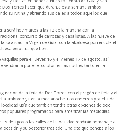
a Feria y Fiestas en honor a Nuestra Señora de Guía y San
 de Dos Torres hacen que durante esta semana ambos
iendo su rutina y abriendo sus calles a todos aquellos que
feria será hoy martes a las 12 de la mañana con la
radicional concurso de carrozas y caballistas. A las nueve de
la localidad, la Virgen de Guía, con la alcaldesa poniéndole el
aldesa perpetua que tiene.
aquillas para el jueves 16 y el viernes 17 de agosto, así
e vendrán a poner el colofón en las noches tanto en la
guración de la feria de Dos Torres con el pregón de feria y el
del alumbrado ya en la medianoche. Los encierros y suelta de
la localidad usía que también tendrá otras opciones de ocio
uegos populares programados para amenizar las mediodías.
19 de agosto las calles de la localidad rendirán homenaje a
a ocasión y su posterior traslado. Una cita que concita a los