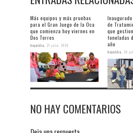
Más equipos y más pruebas
Inaugurado
para el Gran Juego de la Oca
de Tratami
que comienza hoy viernes en
que gestio
Dos Torres
toneladas d
año
hoyaldia
,
31 julio, 2026
hoyaldia
,
30 ju
NO HAY COMENTARIOS
Deja una respuesta