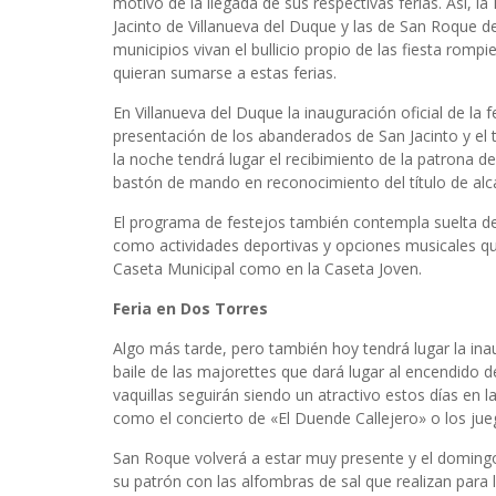
motivo de la llegada de sus respectivas ferias. Así, l
Jacinto de Villanueva del Duque y las de San Roque
municipios vivan el bullicio propio de las fiesta romp
quieran sumarse a estas ferias.
En Villanueva del Duque la inauguración oficial de la 
presentación de los abanderados de San Jacinto y el t
la noche tendrá lugar el recibimiento de la patrona de 
bastón de mando en reconocimiento del título de alc
El programa de festejos también contempla suelta de v
como actividades deportivas y opciones musicales qu
Caseta Municipal como en la Caseta Joven.
Feria en Dos Torres
Algo más tarde, pero también hoy tendrá lugar la inau
baile de las majorettes que dará lugar al encendido 
vaquillas seguirán siendo un atractivo estos días en 
como el concierto de «El Duende Callejero» o los j
San Roque volverá a estar muy presente y el domingo 
su patrón con las alfombras de sal que realizan para l