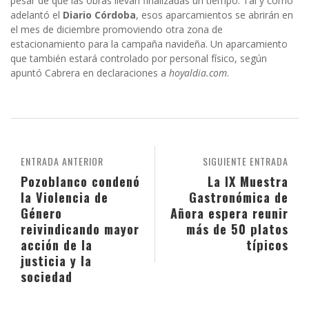
pesar de que las obras llevan finalizadas un tiempo. Tal y como
adelantó el
Diario Córdoba
, esos aparcamientos se abrirán en
el mes de diciembre promoviendo otra zona de
estacionamiento para la campaña navideña. Un aparcamiento
que también estará controlado por personal físico, según
apuntó Cabrera en declaraciones a
hoyaldia.com
.
ENTRADA ANTERIOR
SIGUIENTE ENTRADA
Pozoblanco condenó
La IX Muestra
la Violencia de
Gastronómica de
Género
Añora espera reunir
reivindicando mayor
más de 50 platos
acción de la
típicos
justicia y la
sociedad