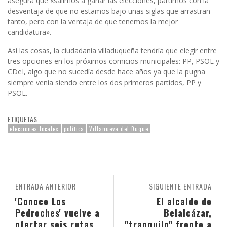
asegura que «salimos a ganar las elecciones, partimos con la
desventaja de que no estamos bajo unas siglas que arrastran
tanto, pero con la ventaja de que tenemos la mejor
candidatura».
Así las cosas, la ciudadanía villaduqueña tendría que elegir entre
tres opciones en los próximos comicios municipales: PP, PSOE y
CDeI, algo que no sucedía desde hace años ya que la pugna
siempre venía siendo entre los dos primeros partidos, PP y
PSOE.
ETIQUETAS
elecciones locales
política
Villanueva del Duque
ENTRADA ANTERIOR
SIGUIENTE ENTRADA
'Conoce Los
El alcalde de
Pedroches' vuelve a
Belalcázar,
ofertar seis rutas
"tranquilo" frente a