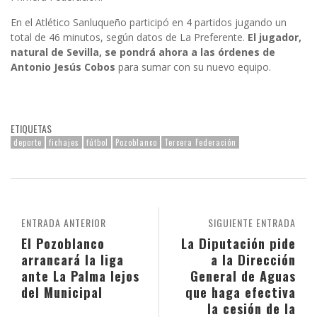
En el Atlético Sanluqueño participó en 4 partidos jugando un
total de 46 minutos, según datos de La Preferente.
El jugador,
natural de Sevilla, se pondrá ahora a las órdenes de
Antonio Jesús Cobos
para sumar con su nuevo equipo.
ETIQUETAS
deporte
fichajes
fútbol
Pozoblanco
Tercera Federación
ENTRADA ANTERIOR
SIGUIENTE ENTRADA
El Pozoblanco
La Diputación pide
arrancará la liga
a la Dirección
ante La Palma lejos
General de Aguas
del Municipal
que haga efectiva
la cesión de la