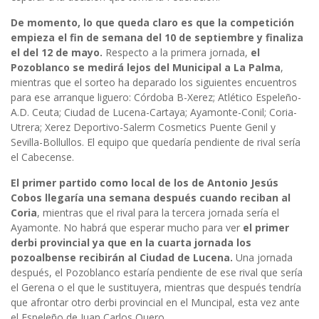
De momento, lo que queda claro es que la competición
empieza el fin de semana del 10 de septiembre y finaliza
el del 12 de mayo.
Respecto a la primera jornada,
el
Pozoblanco se medirá lejos del Municipal a La Palma
,
mientras que el sorteo ha deparado los siguientes encuentros
para ese arranque liguero: Córdoba B-Xerez; Atlético Espeleño-
A.D. Ceuta; Ciudad de Lucena-Cartaya; Ayamonte-Conil; Coria-
Utrera; Xerez Deportivo-Salerm Cosmetics Puente Genil y
Sevilla-Bollullos. El equipo que quedaría pendiente de rival sería
el Cabecense.
El primer partido como local de los de Antonio Jesús
Cobos llegaría una semana después cuando reciban al
Coria
, mientras que el rival para la tercera jornada sería el
Ayamonte. No habrá que esperar mucho para ver
el primer
derbi provincial ya que en la cuarta jornada los
pozoalbense recibirán al Ciudad de Lucena.
Una jornada
después, el Pozoblanco estaría pendiente de ese rival que sería
el Gerena o el que le sustituyera, mientras que después tendría
que afrontar otro derbi provincial en el Muncipal, esta vez ante
el Espeleño de Juan Carlos Quero.