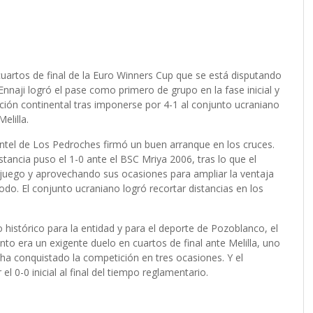
uartos de final de la Euro Winners Cup que se está disputando
Ennaji logró el pase como primero de grupo en la fase inicial y
ción continental tras imponerse por 4-1 al conjunto ucraniano
elilla.
antel de Los Pedroches firmó un buen arranque en los cruces.
stancia puso el 1-0 ante el BSC Mriya 2006, tras lo que el
uego y aprovechando sus ocasiones para ampliar la ventaja
riodo. El conjunto ucraniano logró recortar distancias en los
histórico para la entidad y para el deporte de Pozoblanco, el
o era un exigente duelo en cuartos de final ante Melilla, uno
e ha conquistado la competición en tres ocasiones. Y el
l 0-0 inicial al final del tiempo reglamentario.