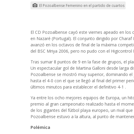
El Pozoalbense Femenino en el partido de cuartos
El CD Pozoalbense cayó este viernes apeado en los c
en Nazaré (Portugal). El conjunto dirigido por Charaf 
avanzó en los octavos de final de la máxima competi
del BSC Mriya 2006, pero no pudo con el Higicontrol M
Tras sumar 8 puntos de 9 en la fase de grupos, el pl
Un espectacular gol de Martina Galloni desde larga di
Pozoalbense se mostró muy superior, dominando el j
hasta el 4-0 con el que se llegó al final del primer pe
últimos minutos para establecer el definitivo 4-1 .
Ya entre los ocho mejores equipos de Europa, un hito 
premio al gran campeonato realizado hasta el moment
de los gigantes del fútbol playa europeo, un rival qu
Pozoalbense estuvo a la altura, al punto de mantener e
Polémica