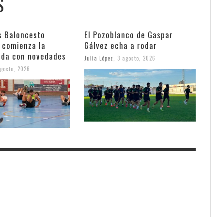
S
s Baloncesto
El Pozoblanco de Gaspar
 comienza la
Gálvez echa a rodar
da con novedades
Julia López
,
3 agosto, 2026
gosto, 2026