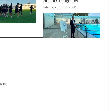
zona de toboganes
Julia López
,
31 julio, 2026
ario.