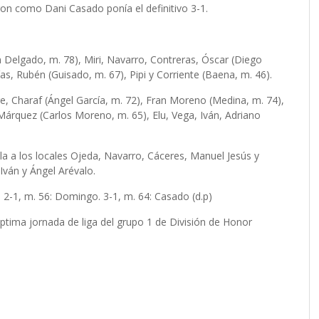
ron como Dani Casado ponía el definitivo 3-1.
 Delgado, m. 78), Miri, Navarro, Contreras, Óscar (Diego
s, Rubén (Guisado, m. 67), Pipi y Corriente (Baena, m. 46).
ge, Charaf (Ángel García, m. 72), Fran Moreno (Medina, m. 74),
Márquez (Carlos Moreno, m. 65), Elu, Vega, Iván, Adriano
a a los locales Ojeda, Navarro, Cáceres, Manuel Jesús y
 Iván y Ángel Arévalo.
a. 2-1, m. 56: Domingo. 3-1, m. 64: Casado (d.p)
tima jornada de liga del grupo 1 de División de Honor