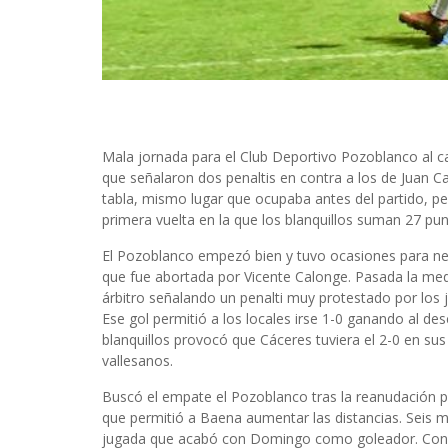
Mala jornada para el Club Deportivo Pozoblanco al ca
que señalaron dos penaltis en contra a los de Juan C
tabla, mismo lugar que ocupaba antes del partido, pero
primera vuelta en la que los blanquillos suman 27 pun
El Pozoblanco empezó bien y tuvo ocasiones para neu
que fue abortada por Vicente Calonge. Pasada la medi
árbitro señalando un penalti muy protestado por los 
Ese gol permitió a los locales irse 1-0 ganando al d
blanquillos provocó que Cáceres tuviera el 2-0 en su
vallesanos.
Buscó el empate el Pozoblanco tras la reanudación pe
que permitió a Baena aumentar las distancias. Seis m
jugada que acabó con Domingo como goleador. Con e