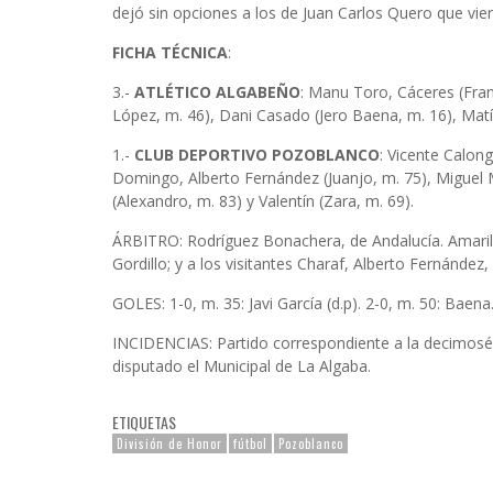
dejó sin opciones a los de Juan Carlos Quero que vie
FICHA TÉCNICA
:
3.-
ATLÉTICO ALGABEÑO
: Manu Toro, Cáceres (Fran
López, m. 46), Dani Casado (Jero Baena, m. 16), Matía
1.-
CLUB DEPORTIVO POZOBLANCO
: Vicente Calon
Domingo, Alberto Fernández (Juanjo, m. 75), Miguel 
(Alexandro, m. 83) y Valentín (Zara, m. 69).
ÁRBITRO: Rodríguez Bonachera, de Andalucía. Amarill
Gordillo; y a los visitantes Charaf, Alberto Fernández,
GOLES: 1-0, m. 35: Javi García (d.p). 2-0, m. 50: Baen
INCIDENCIAS: Partido correspondiente a la decimosép
disputado el Municipal de La Algaba.
ETIQUETAS
División de Honor
fútbol
Pozoblanco