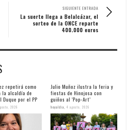
SIGUIENTE ENTRADA
La suerte llega a Belalcázar, el
sorteo de la ONCE reparte
400.000 euros
S
z repetirá como
Julio Muñoz ilustra la feria y
 la alcaldía de
fiestas de Hinojosa con
l Duque por el PP
guiños al ‘Pop-Art’
gosto, 2026
hoyaldia
,
4 agosto, 2026