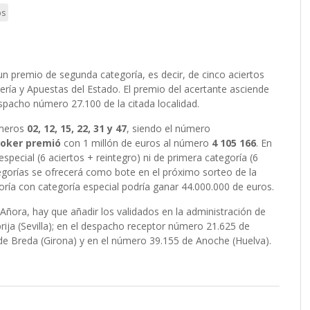
os
un premio de segunda categoría, es decir, de cinco aciertos
ía y Apuestas del Estado. El premio del acertante asciende
espacho número 27.100 de la citada localidad.
úmeros
02, 12, 15, 22, 31 y 47
, siendo el número
Joker premió
con 1 millón de euros al número
4 105 166
. En
special (6 aciertos + reintegro) ni de primera categoría (6
egorías se ofrecerá como bote en el próximo sorteo de la
oría con categoría especial podría ganar 44.000.000 de euros.
ñora, hay que añadir los validados en la administración de
ija (Sevilla); en el despacho receptor número 21.625 de
 de Breda (Girona) y en el número 39.155 de Anoche (Huelva).