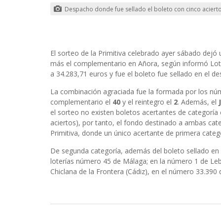
Despacho donde fue sellado el boleto con cinco aciert
El sorteo de la Primitiva celebrado ayer sábado dejó 
más el complementario en Añora, según informó Loter
a 34.283,71 euros y fue el boleto fue sellado en el d
La combinación agraciada fue la formada por los n
complementario el
40
y el reintegro el
2
. Además, el
el sorteo no existen boletos acertantes de categoría e
aciertos), por tanto, el fondo destinado a ambas cat
Primitiva, donde un único acertante de primera categ
De segunda categoría, además del boleto sellado en A
loterías número 45 de Málaga; en la número 1 de Lebr
Chiclana de la Frontera (Cádiz), en el número 33.390