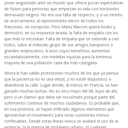
joven angustiado ante un mundo que ofrece pocas expectativas
de futuro para personas que empiezan su vida con horizontes
demasiado negros. No era una falta de respecto, y sí un intento
de acercamiento al representante electo de todos los
franceses, sin excepción. Pero Manu Macron quiere boato y
demostró, en su respuesta airada, la falta de empatía con los
que más lo necesitan. Falta de empatía que se extiende a casi
todos, salvo al reducido grupo de sus amigos banqueros o
grandes empresarios. A esos cuyos beneficios aumentan
escandalosamente, con medidas injustas para la inmensa
mayoría de una población cada día más castigada.
Ahora le han salido protestones muchos de los que ya piensa
que la paciencia no es una virtud, y no están dispuestos a
abandonar la calle. Lugar donde, al menos en Francia, se han
ganado muchas luchas. No es otro mayo del 68, lejos de ahí,
pero sí un clamor que debe ser escuchado porque parte del
sufrimiento continuo de muchos ciudadanos. Es probable que,
en esa protesta, se hayan infiltrado algunos elementos que
aprovechan el movimiento para otras cuestiones menos
confesables. Desde estas líneas nunca se avalará el uso de la
violencia, ni la quema de mobiliario urbano, ni cualquier