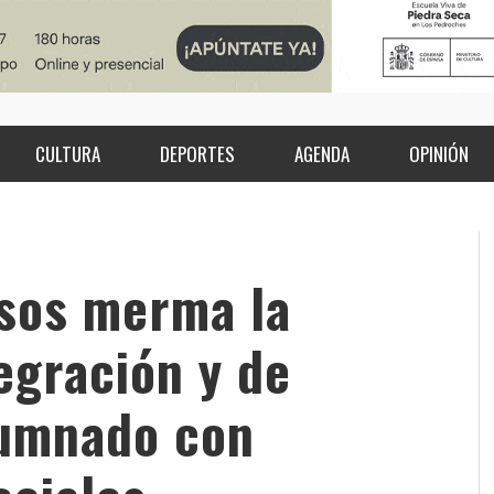
CULTURA
DEPORTES
AGENDA
OPINIÓN
rsos merma la
egración y de
lumnado con