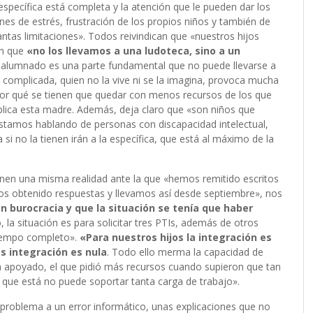
específica está completa y la atención que le pueden dar los
ones de estrés, frustración de los propios niños y también de
ntas limitaciones». Todos reivindican que «nuestros hijos
an que
«no los llevamos a una ludoteca, sino a un
el alumnado es una parte fundamental que no puede llevarse a
 complicada, quien no la vive ni se la imagina, provoca mucha
 por qué se tienen que quedar con menos recursos de los que
plica esta madre. Además, deja claro que «son niños que
 estamos hablando de personas con discapacidad intelectual,
 si no la tienen irán a la específica, que está al máximo de la
enen una misma realidad ante la que «hemos remitido escritos
s obtenido respuestas y llevamos así desde septiembre», nos
on burocracia y que la situación se tenía que haber
la situación es para solicitar tres PTIs, además de otros
tiempo completo».
«Para nuestros hijos la integración es
s integración es nula
. Todo ello merma la capacidad de
ha apoyado, el que pidió más recursos cuando supieron que tan
a que está no puede soportar tanta carga de trabajo».
problema a un error informático, unas explicaciones que no