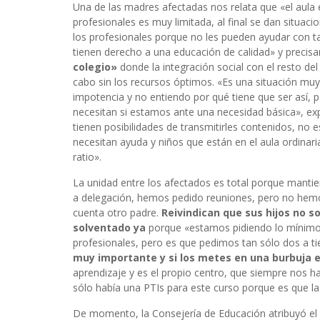
Una de las madres afectadas nos relata que «el aula 
profesionales es muy limitada, al final se dan situaci
los profesionales porque no les pueden ayudar con ta
tienen derecho a una educación de calidad» y precis
colegio»
donde la integración social con el resto d
cabo sin los recursos óptimos. «Es una situación muy
impotencia y no entiendo por qué tiene que ser así,
necesitan si estamos ante una necesidad básica», ex
tienen posibilidades de transmitirles contenidos, no
necesitan ayuda y niños que están en el aula ordinaria
ratio».
La unidad entre los afectados es total porque manti
a delegación, hemos pedido reuniones, pero no hemo
cuenta otro padre.
Reivindican que sus hijos no s
solventado ya
porque «estamos pidiendo lo mínimo, 
profesionales, pero es que pedimos tan sólo dos a 
muy importante y si los metes en una burbuja e
aprendizaje y es el propio centro, que siempre nos 
sólo había una PTIs para este curso porque es que l
De momento, la Consejería de Educación atribuyó el 