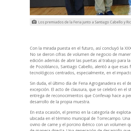
Los premiados de la Feria junto a Santiago Cabello y R
Con la mirada puesta en el futuro, así concluyó la X
No se dieron cifras de volumen de negocio de manera o
edición además de abrir las puertas al trabajo para l
de Pozoblanco, Santiago Cabello, alentó a que esas 
tecnológicos centrados, especialmente, en el impacto de
Sin duda, el último día de Feria Agroganadera es el d
excepción. El acto de clausura, que se celebró en e
entrega de reconocimientos que Confevap hace a pers
desarrollo de la propia muestra.
En esta ocasión, el premio en la categoría de explot
ubicada en el término municipal de Torrecampo. Una g
ovino de carne y el porcino ibérico con un volumen 
de manera directa. Una generación de desarrollo que