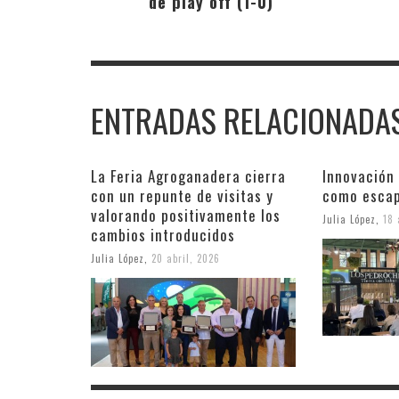
de play off (1-0)
ENTRADAS RELACIONADA
La Feria Agroganadera cierra
Innovación
con un repunte de visitas y
como esca
valorando positivamente los
Julia López
,
18 
cambios introducidos
Julia López
,
20 abril, 2026