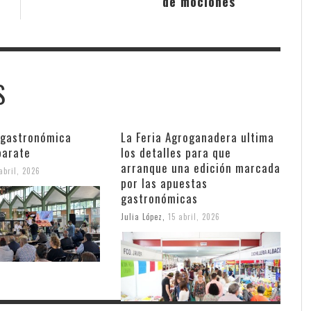
de mociones
S
 gastronómica
La Feria Agroganadera ultima
parate
los detalles para que
arranque una edición marcada
abril, 2026
por las apuestas
gastronómicas
Julia López
,
15 abril, 2026