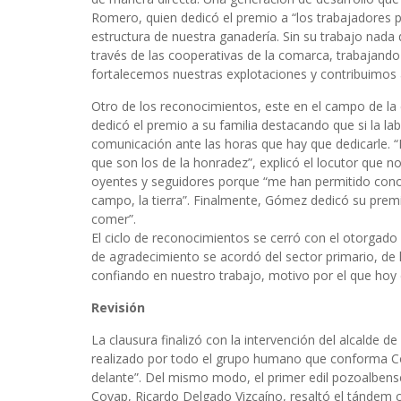
Romero, quien dedicó el premio a “los trabajadores p
estructura de nuestra ganadería. Sin su trabajo nada d
través de las cooperativas de la comarca, trabajand
fortalecemos nuestras explotaciones y contribuimos 
Otro de los reconocimientos, este en el campo de la
dedicó el premio a su familia destacando que si la la
comunicación ante las horas que hay que dedicarle. 
que son los de la honradez”, explicó el locutor que n
oyentes y seguidores porque “me han permitido cono
campo, la tierra”. Finalmente, Gómez dedicó su premi
comer”.
El ciclo de reconocimientos se cerró con el otorgado
de agradecimiento se acordó del sector primario, de 
confiando en nuestro trabajo, motivo por el que hoy
Revisión
La clausura finalizó con la intervención del alcalde d
realizado por todo el grupo humano que conforma Con
delante”. Del mismo modo, el primer edil pozoalbens
Covap, Ricardo Delgado Vizcaíno, resaltó el tándem 