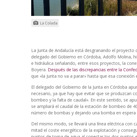
La Colada
La Junta de Andalucía está desgranando el proyecto 
delegado del Gobierno en Córdoba, Adolfo Molina, hi
e hidráulica señalando, entre esos proyectos, la cone
Boyera.
Después de las discrepancias entre la Confed
que «la Junta no va a parar» hasta que esa conexión 
El delegado del Gobierno de la Junta en Córdoba apun
necesario, ya que hay que evitar que se produzcan co
bombeo y la falta de caudal». En este sentido, se apu
se ampliará el caudal de la estación de bombeo de 4
número de bombas y dejando una bomba en espera pa
Del mismo modo, se llevará una línea eléctrica con c
mitad el coste energético de la explotación y conse
puntos de toma de agua al conectar los dos puntos ex