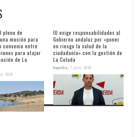
S
al pleno de
IU exige responsabilidades al
 una moción para
Gobierno andaluz por «poner
n convenio entre
en riesgo la salud de la
ciones para atajar
ciudadanía» con la gestión de
nación de La
La Colada
hoyaldia
,
7 julio, 2026
lio, 2026