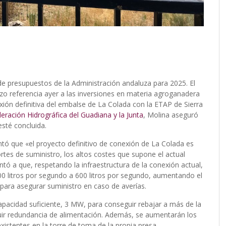
de presupuestos de la Administración andaluza para 2025. El
zo referencia ayer a las inversiones en materia agroganadera
xión definitiva del embalse de La Colada con la ETAP de Sierra
eración Hidrográfica del Guadiana y la Junta
, Molina aseguró
esté concluida.
tó que «el proyecto definitivo de conexión de La Colada es
rtes de suministro, los altos costes que supone el actual
ntó a que, respetando la infraestructura de la conexión actual,
00 litros por segundo a 600 litros por segundo, aumentando el
ra asegurar suministro en caso de averías.
apacidad suficiente, 3 MW, para conseguir rebajar a más de la
guir redundancia de alimentación. Además, se aumentarán los
istentes en la torre de toma de la propia presa.